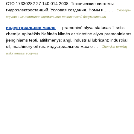
СТО 17330282.27.140.014 2008: Технические системы
гидроэлектростанций. Условия создания. Номы и… …
Словарь-
справочник терминов нормативно-технической документации
индустриальное масло
— pramoninė alyva statusas T sritis
chemija apibrėžtis Naftinės kilmės ar sintetinė alyva pramoniniams
įrenginiams tepti. atitikmenys: angl. industrial lubricant; industrial
oil; machinery oil rus. индустриальное масло …
Chemijos terminų
aiškinamasis žodynas