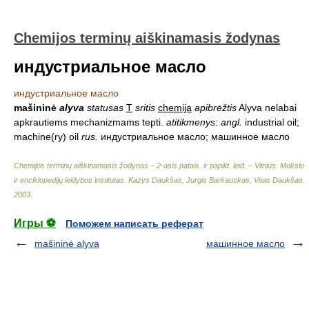
Chemijos terminų aiškinamasis žodynas
индустриальное масло
индустриальное масло
mašininė
alyva
statusas
T
sritis
chemija
apibrėžtis
Alyva nelabai
apkrautiems mechanizmams tepti.
atitikmenys
:
angl.
industrial oil;
machine(ry) oil
rus.
индустриальное масло; машинное масло
Chemijos terminų aiškinamasis žodynas – 2-asis patais. ir papild. leid. – Vilnius: Mokslo
ir enciklopedijų leidybos institutas
.
Kazys Daukšas, Jurgis Barkauskas, Vitas Daukšas
.
2003
.
Игры ⚽
Поможем написать реферат
mašininė alyva
машинное масло