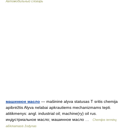
Автомобильный словарь
машинное масло
— mašininė alyva statusas T sritis chemija
apibrėžtis Alyva nelabai apkrautiems mechanizmams tepti.
atitikmenys: angl. industrial oil; machine(ry) oil rus.
индустриальное масло; машинное масло …
Chemijos terminų
aiškinamasis žodynas